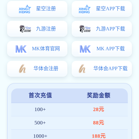
平台稳定流畅
借助全球多节点部署与智能调度机制，九游
j9平台入口 实现高并发条件下依然保持流畅
体验。热门赛事期间依旧顺畅无阻，保障您
不错过任何精彩瞬间。
多元活动回馈
平台定期推出签到抽奖、赛事参与奖励、节
日礼包等多样化用户激励，提升参与感与平
台活跃度，打造更有温度的服务体系。
全年无休客服
九游j9平台入口 配备专业客服团队，全年