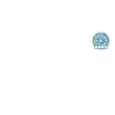
功能模块更新 · 分类查看版本
演进
我们从功能角度归纳最近多个版本的主要更新内容，便于你